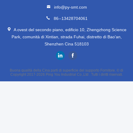
info@py-smt.com
86--13428704061
A ovest del secondo piano, edificio 10, Zhengzhong Science
Park, comunità di Xintian, strada Fuhai, distretto di Bao'an,
Shenzhen Cina 518103
Buona qualità della Cina parti di superficie del supporto Fornitore. © di
Copyright 2017-2026 Ping You Industrial Co.,Ltd . Tutti i diritti riservati.