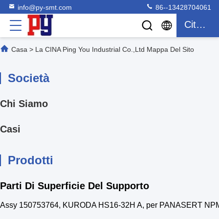
info@py-smt.com
86--13428704061
Citazione
Casa
>
La CINA Ping You Industrial Co.,Ltd Mappa Del Sito
Società
Chi Siamo
Casi
Prodotti
Parti Di Superficie Del Supporto
Assy 150753764, KURODA HS16-32H A, per PANASERT NPM-