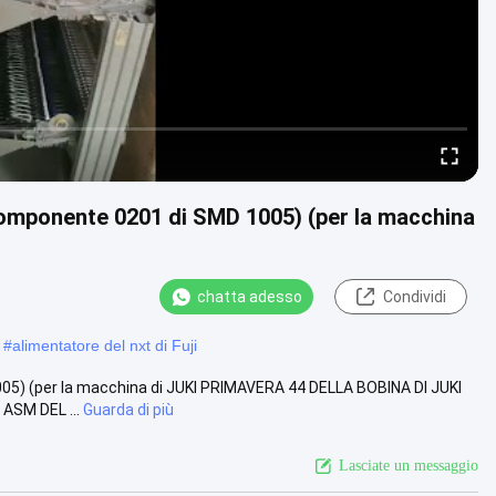
omponente 0201 di SMD 1005) (per la macchina
chatta adesso
Condividi
#
alimentatore del nxt di Fuji
5) (per la macchina di JUKI PRIMAVERA 44 DELLA BOBINA DI JUKI
ASM DEL ...
Guarda di più
Lasciate un messaggio