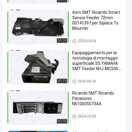
00:33
Asm SMT Ricambi Smart
Sensor Feeder 72mm
00141397 per Siplace Tx
Mounter
Alimentatore di Smt
00:26
2025-04-04
Equipaggiamento per la
tecnologia di montaggio
superficiale SS YAMAHA
SMT Feeder KHJ-MC500-
011 Nuovo originale
Alimentatore di Smt
00:29
2025-06-30
Ricambi SMT Ricambi
Panasonic
N610005073AA
Alimentatore di Smt
2024-10-29
00:08