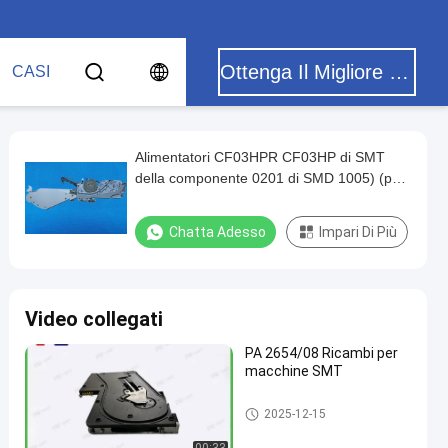
Ottenga Il Migliore Prezzo
CASI
Alimentatori CF03HPR CF03HP di SMT
della componente 0201 di SMD 1005) (per
la macchina di JUKI
Chatta Adesso
Impari Di Più
Video collegati
PA 2654/08 Ricambi per
macchine SMT
Alimentatore di Smt
2025-12-15