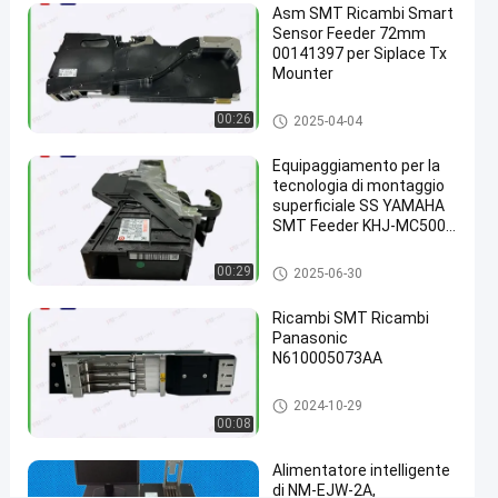
Asm SMT Ricambi Smart
per
Sensor Feeder 72mm
l'attrezzatura
00141397 per Siplace Tx
Mounter
di
disposizione
Alimentatore di Smt
00:26
2025-04-04
di
Equipaggiamento per la
JUKI
tecnologia di montaggio
SMT
superficiale SS YAMAHA
SMT Feeder KHJ-MC500-
chatta
011 Nuovo originale
2021-
581
Alimentatore di Smt
Alimentatore
00:29
2025-06-30
adesso
di Smt
11-23
opinioni
Condividi
Ricambi SMT Ricambi
Panasonic
#
N610005073AA
alimentatore
intelligente
Alimentatore di Smt
2024-10-29
#
00:08
alimentatore
del posto e
Alimentatore intelligente
di NM-EJW-2A,
della scelta