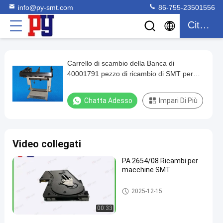
info@py-smt.com
86-755-23501556
Citazione
Carrello di scambio della Banca di
Carrello
40001791 pezzo di ricambio di SMT per
di
l'attrezzatura di disposizione di JUKI SMT
scambio
Chatta Adesso
Impari Di Più
della
Banca
di
Video collegati
40001791
PA 2654/08 Ricambi per
pezzo
macchine SMT
di
ricambio
Alimentatore di Smt
2025-12-15
di
00:33
SMT