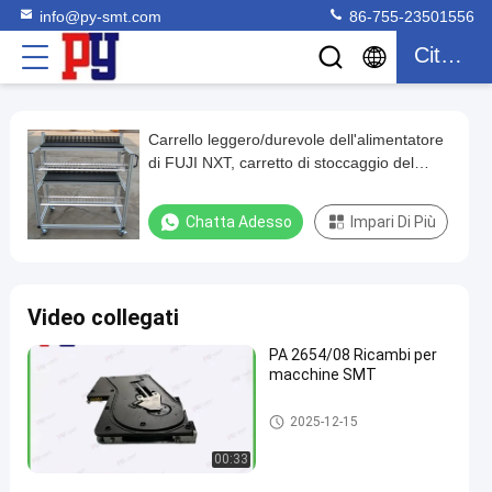
info@py-smt.com
86-755-23501556
Citazione
Carrello leggero/durevole dell'alimentatore
Carrello
di FUJI NXT, carretto di stoccaggio del
leggero/durevole
carrello dell'alimentatore di Juki
dell'alimentatore
Chatta Adesso
Impari Di Più
di
FUJI
NXT,
Video collegati
carretto
PA 2654/08 Ricambi per
di
macchine SMT
stoccaggio
del
Alimentatore di Smt
2025-12-15
carrello
00:33
dell'alimentatore