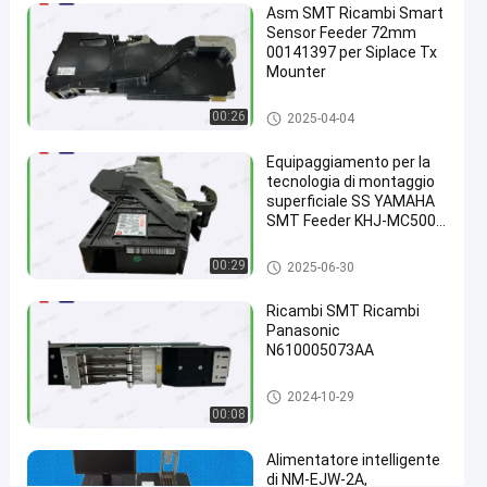
Asm SMT Ricambi Smart
di
Sensor Feeder 72mm
Juki
00141397 per Siplace Tx
Mounter
chatta
2021-
136
Alimentatore
Alimentatore di Smt
00:26
adesso
2025-04-04
di Smt
12-04
opinioni
Condividi
Equipaggiamento per la
#
tecnologia di montaggio
superficiale SS YAMAHA
alimentatore
SMT Feeder KHJ-MC500-
intelligente
011 Nuovo originale
#
Alimentatore di Smt
00:29
2025-06-30
alimentatore
del posto e
Ricambi SMT Ricambi
della scelta
Panasonic
#
N610005073AA
alimentatore
Alimentatore di Smt
2024-10-29
del nxt di
00:08
Fuji
A
Alimentatore intelligente
l
di NM-EJW-2A,