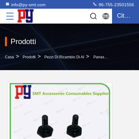
info@py-smt.com
86-755-23501556
Citazione
Prodotti
>
>
>
Casa
Prodotti
Pezzi Di Ricambio Di AI
Panasonic AI Ricambi N210182060AA PIN Per Apparecchiature Di Tecnologia SMT