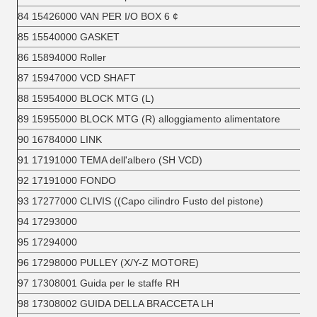
84 15426000 VAN PER I/O BOX 6 ¢
85 15540000 GASKET
86 15894000 Roller
87 15947000 VCD SHAFT
88 15954000 BLOCK MTG (L)
89 15955000 BLOCK MTG (R) alloggiamento alimentatore
90 16784000 LINK
91 17191000 TEMA dell'albero (SH VCD)
92 17191000 FONDO
93 17277000 CLIVIS ((Capo cilindro Fusto del pistone)
94 17293000
95 17294000
96 17298000 PULLEY (X/Y-Z MOTORE)
97 17308001 Guida per le staffe RH
98 17308002 GUIDA DELLA BRACCETA LH