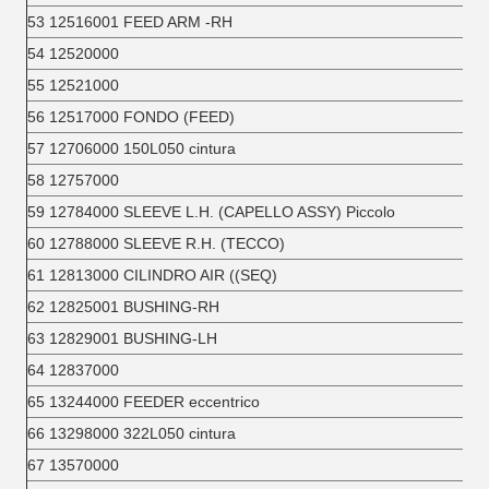
53 12516001 FEED ARM -RH
54 12520000
55 12521000
56 12517000 FONDO (FEED)
57 12706000 150L050 cintura
58 12757000
59 12784000 SLEEVE L.H. (CAPELLO ASSY) Piccolo
60 12788000 SLEEVE R.H. (TECCO)
61 12813000 CILINDRO AIR ((SEQ)
62 12825001 BUSHING-RH
63 12829001 BUSHING-LH
64 12837000
65 13244000 FEEDER eccentrico
66 13298000 322L050 cintura
67 13570000