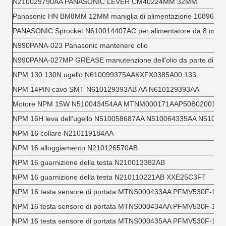
N210029790AA PANASONIC LEVER CM40224MM 32MM
Panasonic HN BM8MM 12MM maniglia di alimentazione 1089600
PANASONIC Sprocket N610014407AC per alimentatore da 8 mm
N990PANA-023 Panasonic mantenere olio
N990PANA-027MP GREASE manutenzione dell'olio da parte di Pa
NPM 130 130N ugello N610099375AAKXFX0385A00 133
NPM 14PIN cavo SMT N610129393AB AA N610129393AA
Motore NPM 15W N510043454AA MTNM000171AAP50B02001B
NPM 16H leva dell'ugello N510058687AA N510064335AA N5100
NPM 16 collare N210119184AA
NPM 16 alloggiamento N210126570AB
NPM 16 guarnizione della testa N210013382AB
NPM 16 guarnizione della testa N210110221AB XXE25C3FT
NPM 16 testa sensore di portata MTNS000433AA PFMV530F-1-N
NPM 16 testa sensore di portata MTNS000434AA PFMV530F-1-N
NPM 16 testa sensore di portata MTNS000435AA PFMV530F-1-N