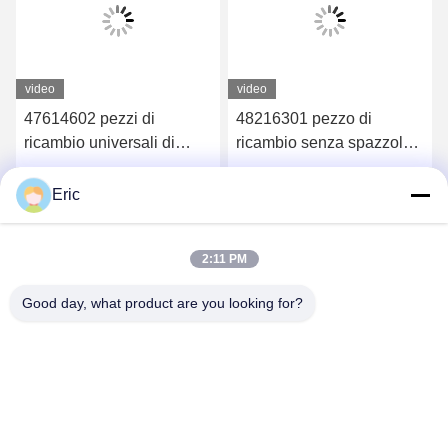
video
video
47614602 pezzi di
48216301 pezzo di
ricambio universali di
ricambio senza spazzola
Gearbelt Uic della
di AI del codificatore di
puleggia
CC del motore
Ottenga il migliore prezzo
Ottenga il migliore prezzo
Eric
2:11 PM
Good day, what product are you looking for?
PING YOU INDUSTRIAL CO.,LTD
info@py-smt.com