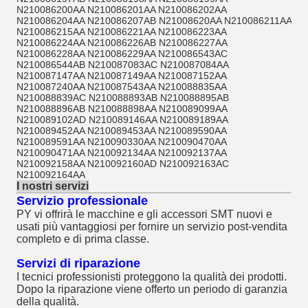
N210086200AA N210086201AA N210086202AA
N210086204AA N210086207AB N21008620AA N210086211AA
N210086215AA N210086221AA N210086223AA
N210086224AA N210086226AB N210086227AA
N210086228AA N210086229AA N210086543AC
N210086544AB N210087083AC N210087084AA
N210087147AA N210087149AA N210087152AA
N210087240AA N210087543AA N210088835AA
N210088839AC N210088893AB N210088895AB
N210088896AB N210088898AA N210089099AA
N210089102AD N210089146AA N210089189AA
N210089452AA N210089453AA N210089590AA
N210089591AA N210090330AA N210090470AA
N210090471AA N210092134AA N210092137AA
N210092158AA N210092160AD N210092163AC
N210092164AA
I nostri servizi
Servizio professionale
PY vi offrirà le macchine e gli accessori SMT nuovi e
usati più vantaggiosi per fornire un servizio post-vendita
completo e di prima classe.
Servizi di riparazione
I tecnici professionisti proteggono la qualità dei prodotti.
Dopo la riparazione viene offerto un periodo di garanzia
della qualità.