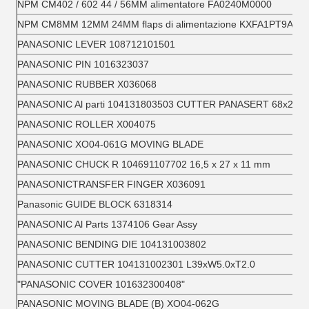
NPM CM402 / 602 44 / 56MM alimentatore FA0240M0000
NPM CM8MM 12MM 24MM flaps di alimentazione KXFA1PT9A01
PANASONIC LEVER 108712101501
PANASONIC PIN 1016323037
PANASONIC RUBBER X036068
PANASONIC Al parti 104131803503 CUTTER PANASERT 68x23x
PANASONIC ROLLER X004075
PANASONIC XO04-061G MOVING BLADE
PANASONIC CHUCK R 104691107702 16,5 x 27 x 11 mm
PANASONICTRANSFER FINGER X036091
Panasonic GUIDE BLOCK 6318314
PANASONIC Al Parts 1374106 Gear Assy
PANASONIC BENDING DIE 104131003802
PANASONIC CUTTER 104131002301 L39xW5.0xT2.0
"PANASONIC COVER 101632300408"
PANASONIC MOVING BLADE (B) XO04-062G