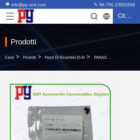
info@py-smt.com
86-755-23501556
Citazione
Prodotti
>
>
>
Casa
Prodotti
Pezzi Di Ricambio Di AI
PANASONIC AI Parts XUC15FP SNAP RING XUC15FP Panasonic SMT Ricambi