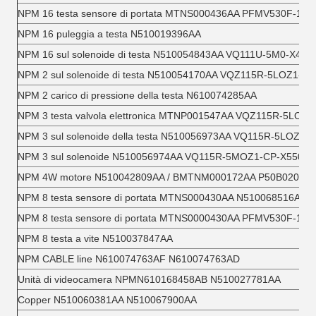
NPM 16 testa sensore di portata MTNS000436AA PFMV530F-1-N
NPM 16 puleggia a testa N510019396AA
NPM 16 sul solenoide di testa N510054843AA VQ111U-5M0-X479
NPM 2 sul solenoide di testa N510054170AA VQZ115R-5LOZ1-M
NPM 2 carico di pressione della testa N610074285AA
NPM 3 testa valvola elettronica MTNP001547AA VQZ115R-5LOZ1
NPM 3 sul solenoide della testa N510056973AA VQ115R-5LOZ1-
NPM 3 sul solenoide N510056974AA VQ115R-5MOZ1-CP-X550
NPM 4W motore N510042809AA / BMTNM000172AA P50B02002
NPM 8 testa sensore di portata MTNS000430AA N510068516AA
NPM 8 testa sensore di portata MTNS0000430AA PFMV530F-1-N
NPM 8 testa a vite N510037847AA
NPM CABLE line N610074763AF N610074763AD
Unità di videocamera NPMN610168458AB N510027781AA
Copper N510060381AA N510067900AA