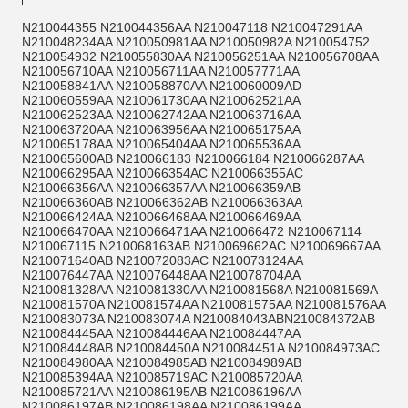
N210044355 N210044356AA N210047118 N210047291AA
N210048234AA N210050981AA N210050982A N210054752
N210054932 N210055830AA N210056251AA N210056708AA
N210056710AA N210056711AA N210057771AA
N210058841AA N210058870AA N210060009AD
N210060559AA N210061730AA N210062521AA
N210062523AA N210062742AA N210063716AA
N210063720AA N210063956AA N210065175AA
N210065178AA N210065404AA N210065536AA
N210065600AB N210066183 N210066184 N210066287AA
N210066295AA N210066354AC N210066355AC
N210066356AA N210066357AA N210066359AB
N210066360AB N210066362AB N210066363AA
N210066424AA N210066468AA N210066469AA
N210066470AA N210066471AA N210066472 N210067114
N210067115 N210068163AB N210069662AC N210069667AA
N210071640AB N210072083AC N210073124AA
N210076447AA N210076448AA N210078704AA
N210081328AA N210081330AA N210081568A N210081569A
N210081570A N210081574AA N210081575AA N210081576AA
N210083073A N210083074A N210084043ABN210084372AB
N210084445AA N210084446AA N210084447AA
N210084448AB N210084450A N210084451A N210084973AC
N210084980AA N210084985AB N210084989AB
N210085394AA N210085719AC N210085720AA
N210085721AA N210086195AB N210086196AA
N210086197AB N210086198AA N210086199AA