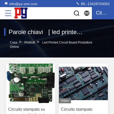
info@py-smt.com
86--13428704061
Citazione
Parole chiavi [ led printed circuit board ] Partita 93 prodotti
>
>
Casa
Prodotti
Led Printed Circuit Board Produttore
Online
Video
Circuito stampato su
Circuito stampato