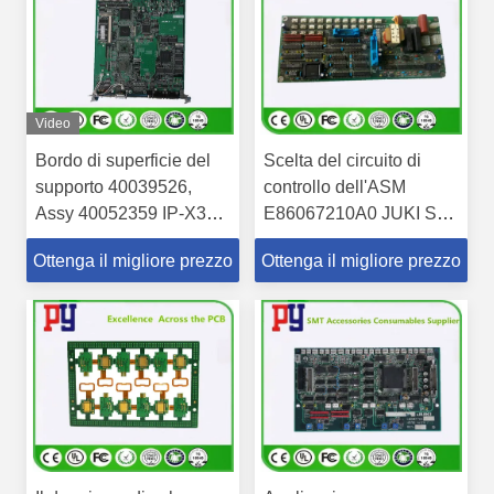
Video
Bordo di superficie del
Scelta del circuito di
supporto 40039526,
controllo dell'ASM
Assy 40052359 IP-X3R
E86067210A0 JUKI Smt
del circuito di controllo
ed attrezzatura adatte
Ottenga il migliore prezzo
Ottenga il migliore prezzo
KE740/730 del posto