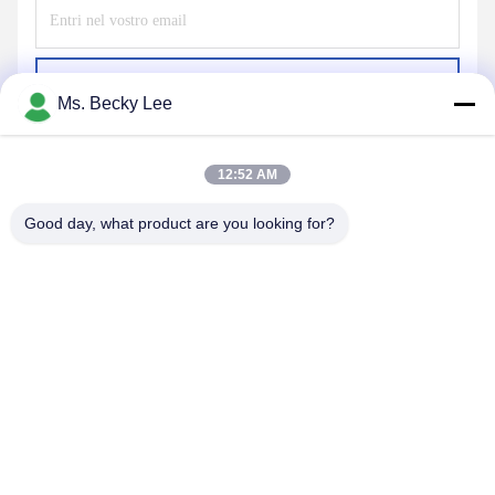
Invii
Ms. Becky Lee
12:52 AM
Good day, what product are you looking for?
PING YOU INDUSTRIAL CO.,LTD
info@py-smt.com
86--13428704061
A ovest del secondo piano, edificio 10, Zhengzhong Science
Park, comunità di Xintian, strada Fuhai, distretto di Bao'an,
Shenzhen Cina 518103