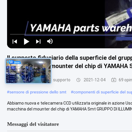
Il supporto fiduciario della superficie del gr
la macchina del mounter del chip di YAMAHA 
parti di superficie del supporto
2021-12-04
69 opin
#
sensore di pressione dello smt
#
componenti di superficie del su
Abbiamo nuova e telecamera CCD utilizzata originale in azione Uso 
macchina del mounter del chip di YAMAHA Smt GRUPPO DI ILLUMIN
Messaggi del visitatore