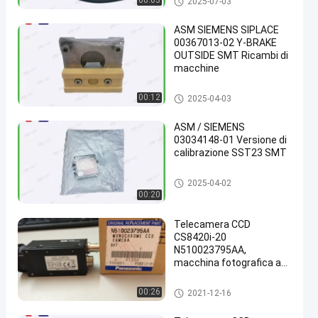
00:03
2025-07-03
ASM SIEMENS SIPLACE
00367013-02 Y-BRAKE
OUTSIDE SMT Ricambi di
macchine
parti di superficie del supporto
00:12
2025-04-03
ASM / SIEMENS
03034148-01 Versione di
calibrazione SST23 SMT
parti di superficie del supporto
2025-04-02
00:20
Telecamera CCD
CS8420i-20
N510023795AA,
macchina fotografica ad
alta velocità di Panasonic
di CM402 Panasonic
parti di superficie del supporto
00:26
2021-12-16