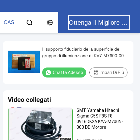
Ottenga Il Migliore Prezzo
CASI
Il supporto fiduciario della superficie del
gruppo di illuminazione di KV7-M7600-00X
parte per la macchina del mounter del chip
di YAMAHA Smt
Chatta Adesso
Impari Di Più
Video collegati
SMT Yamaha Hitachi
Sigma G5S F8S F8
0916DK2A KYA-M700N-
000 DD Motore
parti di superficie del supporto