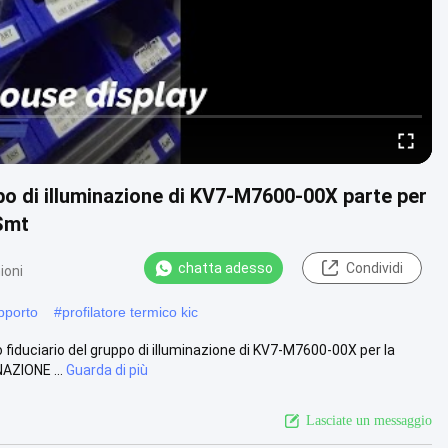
uppo di illuminazione di KV7-M7600-00X parte per
Smt
chatta adesso
Condividi
ioni
pporto
#
profilatore termico kic
fiduciario del gruppo di illuminazione di KV7-M7600-00X per la
AZIONE ...
Guarda di più
Lasciate un messaggio