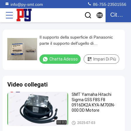
info@py-smt.com
86-755-23501556
Citazione
Il supporto della superficie di Panasonic
Il
parte il supporto dell'ugello di
supporto
N610017657AB per la macchina di
della
Panasonic NPM
Chatta Adesso
Impari Di Più
superficie
di
Panasonic
Video collegati
parte
SMT Yamaha Hitachi
il
Sigma G5S F8S F8
supporto
0916DK2A KYA-M700N-
000 DD Motore
dell'ugello
di
parti di superficie del supporto
00:03
2025-07-03
N610017657AB