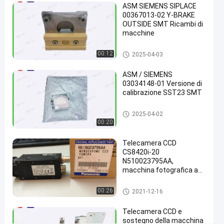
ASM SIEMENS SIPLACE
per
00367013-02 Y-BRAKE
la
OUTSIDE SMT Ricambi di
macchine
macchina
di
parti di superficie del supporto
00:12
2025-04-03
Panasonic
ASM / SIEMENS
NPM
03034148-01 Versione di
calibrazione SST23 SMT
chatta
parti di
2021-
347
superficie
adesso
parti di superficie del supporto
2025-04-02
del
12-16
opinioni
Condividi
00:20
supporto
#
Telecamera CCD
sensore
CS8420i-20
N510023795AA,
di
macchina fotografica ad
pressione
alta velocità di Panasonic
dello smt
di CM402 Panasonic
parti di superficie del supporto
00:26
2021-12-16
#
componenti
Telecamera CCD e
di
sostegno della macchina